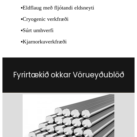
•
Eldflaug með fljótandi eldsneyti
•
Cryogenic verkfræði
•
Súrt umhverfi
•
Kjarnorkuverkfræði
Fyrirtækið okkar Vörueyðublöð