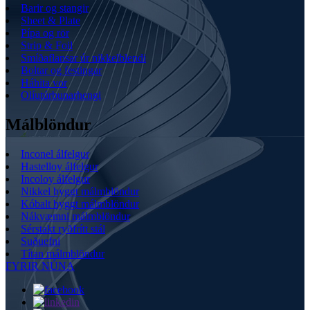
Barir og stangir
Sheet & Plate
Pípa og rör
Strip & Foil
Smíðaflansar úr nikkelblendi
Boltar og festingar
Háhita vor
Olíutúrbunarhengi
Málblöndur
Inconel álfelgur
Hastelloy álfelgur
Incoloy álfelgur
Nikkel byggt málmblöndur
Kóbalt byggt málmblöndur
Nákvæmni málmblöndur
Sérstakt ryðfrítt stál
Suðuefni
Títan málmblöndur
FYRIR NÚNA