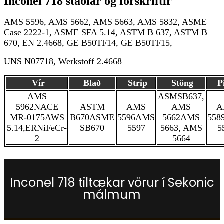
Inconel 718 staðlar og forskriftir
AMS 5596, AMS 5662, AMS 5663, AMS 5832, ASME
Case 2222-1, ASME SFA 5.14, ASTM B 637, ASTM B
670, EN 2.4668, GE B50TF14, GE B50TF15,
UNS N07718, Werkstoff 2.4668
Vír
Blað
Strip
Stöng
P
AMS
ASMSB637,
5962
NACE
ASTM
AMS
AMS
A
MR-0175
AWS
B670
ASME
5596
AMS
5662
AMS
558
5.14,ERNiFeCr-
SB670
5597
5663, AMS
5
2
5664
Inconel 718 tiltækar vörur í Sekonic
málmum