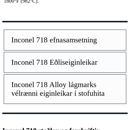
1800°F (982°C).
Inconel 718 efnasamsetning
Inconel 718 Eðliseiginleikar
Inconel 718 Alloy lágmarks
vélrænni eiginleikar í stofuhita