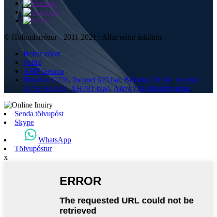
© Höfundarréttur - 2011-2021 : Allur réttur áskilinn.
Heitar vörur
Veftré
AMP farsíma
Blöndun C276
,
Inconel 625 bar
,
Blöndun 20 bör
,
Inconel
X750 Helicoil
,
XH78T blað
,
Alloy 718 kringlótt stöng
,
Senda tölvupóst
Skype
WhatsApp
Tölvupóstur
x