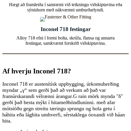
Hægt að framleiða í samræmi við teikningu viðskiptavina eða
sýnishorn með nákvæmni umburðarlyndi.
Inconel 718 festingar
Alloy 718 efni í formi bolta, skrúfa, flansa og annarra
festingar, samkvæmt forskrift viðskiptavina.
Af hverju Inconel 718?
Inconel 718 er austenítísk uppbygging, úrkomuherðing
myndar „γ“ sem gerði það að verkum að það var
framúrskarandi vélrænni árangur.G rain mörk mynda "δ"
gerði það besta mýkt í hitameðhöndluninni. með afar
mótstöðu gegn streitu tæringu sprungu og hola getu í
háhita eða lághita umhverfi, sérstaklega óoxandi við háan
hita.