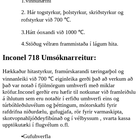
1.vinnuhæfni
2. Hár togstyrkur, þolstyrkur, skriðstyrkur og
rofstyrkur við 700 ℃.
3.Hátt óoxandi við 1000 ℃.
4.Stöðug vélræn frammistaða í lágum hita.
Inconel 718 Umsóknarreitur:
Hækkaður hitastyrkur, framúrskarandi tæringarþol og
vinnanleiki við 700 ℃ eiginleika gerði það að verkum að
það var notað í fjölmörgum umhverfi með miklar
kröfur.
Inconel gerðir eru hæfir til notkunar við framleiðslu
á íhlutum sem eru notaðir í erfiðu umhverfi eins og
túrbóhleðsluvélum og þéttingum, mótorskafti fyrir
rafdrifna niðurdælu, gufugjafa, rör fyrir varmaskipta,
skotvopnahljóðdeyfibúnað og í vélbyssum , svarta kassa
upptökutæki í flugvélum o.fl.
•
Gufuhverfla