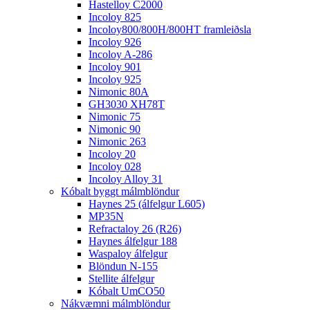
Hastelloy C2000
Incoloy 825
Incoloy800/800H/800HT framleiðsla
Incoloy 926
Incoloy A-286
Incoloy 901
Incoloy 925
Nimonic 80A
GH3030 XH78T
Nimonic 75
Nimonic 90
Nimonic 263
Incoloy 20
Incoloy 028
Incoloy Alloy 31
Kóbalt byggt málmblöndur
Haynes 25 (álfelgur L605)
MP35N
Refractaloy 26 (R26)
Haynes álfelgur 188
Waspaloy álfelgur
Blöndun N-155
Stellite álfelgur
Kóbalt UmCO50
Nákvæmni málmblöndur