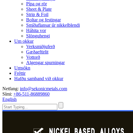
Pípa og rör
Sheet & Plate
Strip & Foil
Boltar og festingar
Smíðaflansar úr nikkelblendi
Háhita vor
Slönguhengi
Um okkur
Verksmiðjuferð
Gæðaeftirlit
Vottorð
Algengar spurningar
Umsókn
Fréttir
Hafðu samband við okkur
Netfang:
info@sekonicmetals.com
Sími:
+86-511-86889860
English