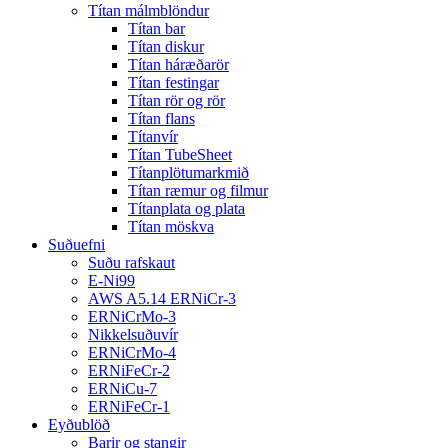
Títan málmblöndur
Títan bar
Títan diskur
Títan háræðarör
Títan festingar
Títan rör og rör
Títan flans
Títanvír
Títan TubeSheet
Títanplötumarkmið
Títan ræmur og filmur
Títanplata og plata
Títan möskva
Suðuefni
Suðu rafskaut
E-Ni99
AWS A5.14 ERNiCr-3
ERNiCrMo-3
Nikkelsuðuvír
ERNiCrMo-4
ERNiFeCr-2
ERNiCu-7
ERNiFeCr-1
Eyðublöð
Barir og stangir