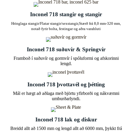
Inconel 718 stangir og stangir
Hringlaga stangir/Flatar stangir/sexstangir,
Stærð frá 8,0 mm-320 mm,
notað fyrir bolta, festingar og aðra varahluti
Inconel 718 suðuvír & Springvír
Framboð í suðuvír og gormvír í spóluformi og afskorinni
lengd.
Inconel 718 þvottavél og þétting
Mál er hægt að aðlaga með björtu yfirborði og nákvæmni
umburðarlyndi.
Inconel 718 lak og diskur
Breidd allt að 1500 mm og lengd allt að 6000 mm, þykkt frá