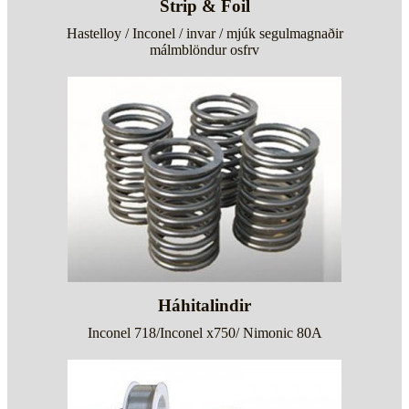
Strip & Foil
Hastelloy / Inconel / invar / mjúk segulmagnaðir
málmblöndur osfrv
Háhitalindir
Inconel 718/Inconel x750/ Nimonic 80A