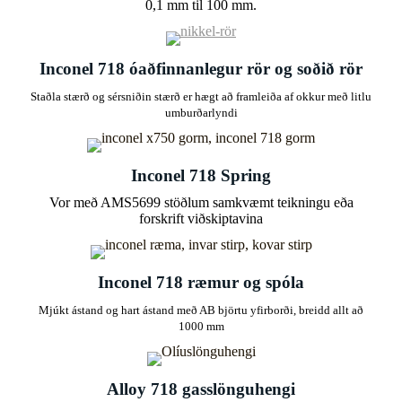
0,1 mm til 100 mm.
Inconel 718 óaðfinnanlegur rör og soðið rör
Staðla stærð og sérsniðin stærð er hægt að framleiða af okkur með litlu
umburðarlyndi
Inconel 718 Spring
Vor með AMS5699 stöðlum samkvæmt teikningu eða
forskrift viðskiptavina
Inconel 718 ræmur og spóla
Mjúkt ástand og hart ástand með AB björtu yfirborði, breidd allt að
1000 mm
Alloy 718 gasslönguhengi