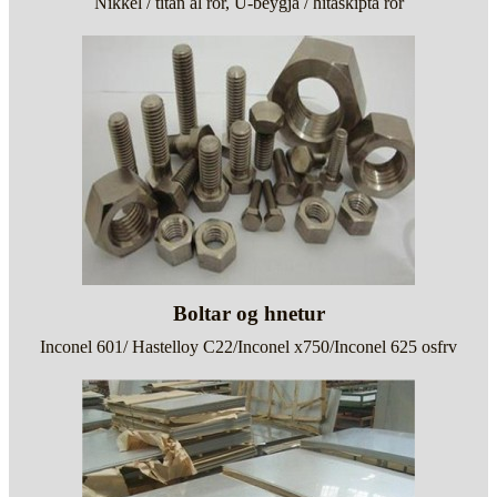
Nikkel / títan ál rör, U-beygja / hitaskipta rör
Boltar og hnetur
Inconel 601/ Hastelloy C22/Inconel x750/Inconel 625 osfrv