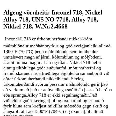
Algeng vöruheiti: Inconel 718, Nickel
Alloy 718, UNS NO 7718, Alloy 718,
Nikkel 718, W.Nr.2.4668
Inconel® 718 er úrkomuherðandi nikkel-króm
málmblöndur með
hár styrkur og góð sveigjanleiki allt að
1300°F (704°C).þetta málmblöndu sem inniheldur
umtalsvert magn af járni, kólumbíum og mólýbdeni,
ásamt minna magni af áli og títan. Nikkel 718 hefur
einnig tiltölulega góða suðuhæfni, mótunarhæfni og
framúrskarandi frostfræðilega eiginleika samanborið við
aðrar úrkomuherðandi nikkelblendi.Slæleg
úrkomuherðandi svörun þessarar málmblöndu gerir það
að verkum að það er auðveldlega soðið án þess að harðna
eða sprunga.Alloy 718 er ekki segulmagnaðir.Það
viðheldur góðri tæringarþol og oxunarþol og er notað
fyrir hluta sem krefjast mikillar mótstöðu gegn skrið og
álagsrofi allt að 1300°F (704°C) og oxunarþol allt að