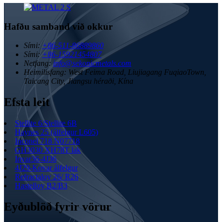
Hafðu samband við okkur
Sími:
+86-511-86889860
Sími:
+86-15921454807
Netfang:
info@sekonicmetals.com
Heimilisfang:
West Feima Road, Liujiagang FuqiaoTown,
Taicang City, Jiangsu héraði, Kína
Efsta leit
Stellite 6/Stellite 6B
Haynes 25 (álfelgur L605)
Inconel 718 N07718
GH3030 XH78T lak
Invar36-4J36
4J29-Kovar álfelgur
Refractaloy 26/ R26
Hastelloy B2/B3
Eyðublöð fyrir vörur