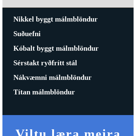
Nikkel byggt málmblöndur
Suðuefni
Kóbalt byggt málmblöndur
Sérstakt ryðfrítt stál
Nákvæmni málmblöndur
Títan málmblöndur
Viltu læra meira