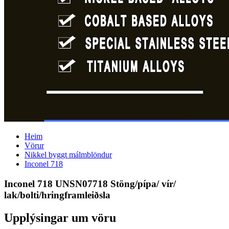
Heim
Vörur
Nikkel byggt málmblöndur
Inconel 718
Inconel 718 UNSN07718 Stöng/pípa/ vír/
lak/bolti/hringframleiðsla
Upplýsingar um vöru