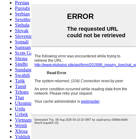
Persian
Punjabi
Serbian
Sesotho
Sinhala
Slovak
Slovenian
Somali
Samoan
Scots Gaelic
Shona
Sindhi
Sundanese
Swahili
Tajik
Tamil
Telugu
Thai
Ukrainian
Urdu
Uzbek
Vietnamese
Welsh
Xhosa
Yiddish