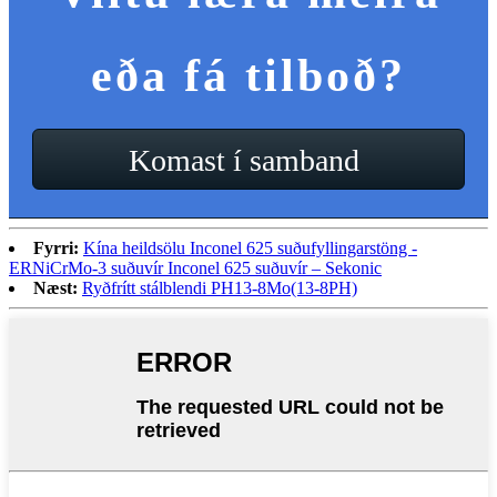
eða fá tilboð?
Komast í samband
Fyrri:
Kína heildsölu Inconel 625 suðufyllingarstöng -
ERNiCrMo-3 suðuvír Inconel 625 suðuvír – Sekonic
Næst:
Ryðfrítt stálblendi PH13-8Mo(13-8PH)