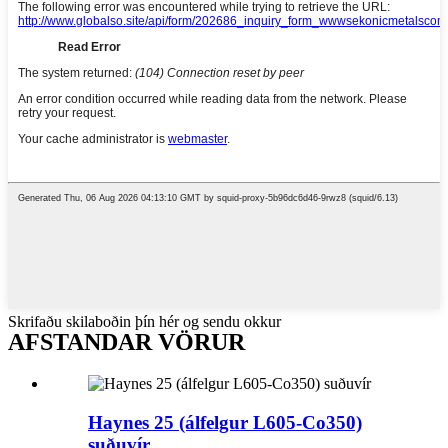
Skrifaðu skilaboðin þín hér og sendu okkur
AFSTANDAR VÖRUR
Haynes 25 (álfelgur L605-Co350)
suðuvír