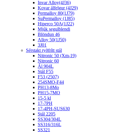
Invar Alloy(4J36)
Kovar álfelgur (4J29)
Permalloy 80(1J79)
SuPermalloy (1J85)
Hiperco 50A(1J22)
Mjúk segulblendi
Blöndun 46
Alloy 50(1J50)
3J01
Sérstakt ryðfrítt stál
Nitronic 50 (Xm-19)
Nitronic 60
Ál 904L
Stál F55
F53 (2507)
254SMO-F44
PH13-8Mo
PH15-7MO
15-5 kl
17-7PH
17-4PH-SUS630
Stál 2205
SS304/304L
SS316/316L
SS321