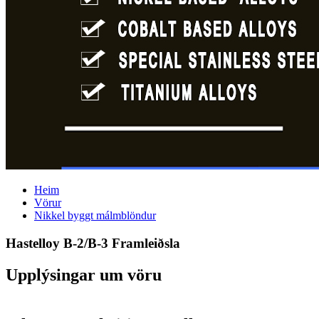
Heim
Vörur
Nikkel byggt málmblöndur
Hastelloy B-2/B-3 Framleiðsla
Upplýsingar um vöru