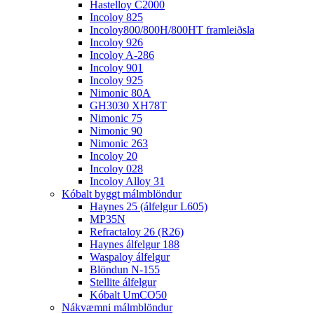
Hastelloy C2000
Incoloy 825
Incoloy800/800H/800HT framleiðsla
Incoloy 926
Incoloy A-286
Incoloy 901
Incoloy 925
Nimonic 80A
GH3030 XH78T
Nimonic 75
Nimonic 90
Nimonic 263
Incoloy 20
Incoloy 028
Incoloy Alloy 31
Kóbalt byggt málmblöndur
Haynes 25 (álfelgur L605)
MP35N
Refractaloy 26 (R26)
Haynes álfelgur 188
Waspaloy álfelgur
Blöndun N-155
Stellite álfelgur
Kóbalt UmCO50
Nákvæmni málmblöndur