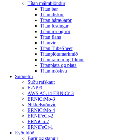
Títan málmblöndur
Títan bar
Títan diskur
Títan háræðarör
Títan festingar
Títan rör og rör
Títan flans
Títanvír
Títan TubeSheet
Títanplötumarkmið
Títan ræmur og filmur
Títanplata og plata
Títan möskva
Suðuefni
Suðu rafskaut
E-Ni99
AWS A5.14 ERNiCr-3
ERNiCrMo-3
Nikkelsuðuvír
ERNiCrMo-4
ERNiFeCr-2
ERNiCu-7
ERNiFeCr-1
Eyðublöð
Barir og stangir