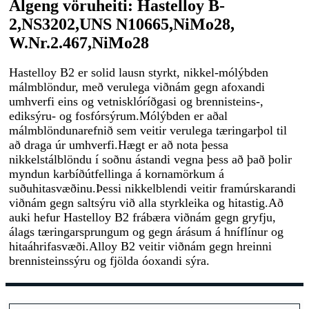
Algeng vöruheiti: Hastelloy B-
2,
NS3202,UNS N10665,NiMo28,
W.Nr.2.467,NiMo28
Hastelloy B2 er solid lausn styrkt, nikkel-mólýbden
málmblöndur, með verulega viðnám gegn afoxandi
umhverfi eins og vetnisklóríðgasi og brennisteins-,
ediksýru- og fosfórsýrum.Mólýbden er aðal
málmblöndunarefnið sem veitir verulega tæringarþol til
að draga úr umhverfi.Hægt er að nota þessa
nikkelstálblöndu í soðnu ástandi vegna þess að það þolir
myndun karbíðútfellinga á kornamörkum á
suðuhitasvæðinu.Þessi nikkelblendi veitir framúrskarandi
viðnám gegn saltsýru við alla styrkleika og hitastig.Að
auki hefur Hastelloy B2 frábæra viðnám gegn gryfju,
álags tæringarsprungum og gegn árásum á hníflínur og
hitaáhrifasvæði.Alloy B2 veitir viðnám gegn hreinni
brennisteinssýru og fjölda óoxandi sýra.