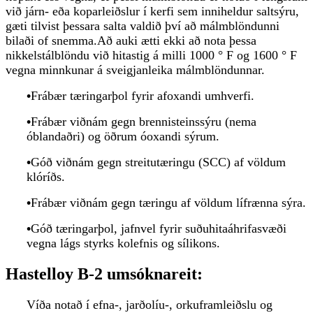
við járn- eða koparleiðslur í kerfi sem inniheldur saltsýru,
gæti tilvist þessara salta valdið því að málmblöndunni
bilaði of snemma.Að auki ætti ekki að nota þessa
nikkelstálblöndu við hitastig á milli 1000 ° F og 1600 ° F
vegna minnkunar á sveigjanleika málmblöndunnar.
•
Frábær tæringarþol fyrir afoxandi umhverfi.
•
Frábær viðnám gegn brennisteinssýru (nema
óblandaðri) og öðrum óoxandi sýrum.
•
Góð viðnám gegn streitutæringu (SCC) af völdum
klóríðs.
•
Frábær viðnám gegn tæringu af völdum lífrænna sýra.
•
Góð tæringarþol, jafnvel fyrir suðuhitaáhrifasvæði
vegna lágs styrks kolefnis og sílikons.
Hastelloy B-2 umsóknareit:
Víða notað í efna-, jarðolíu-, orkuframleiðslu og