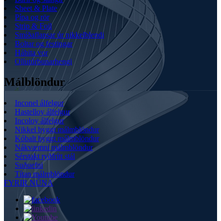
Sheet & Plate
Pípa og rör
Strip & Foil
Smíðaflansar úr nikkelblendi
Boltar og festingar
Háhita vor
Olíutúrbunarhengi
Málblöndur
Inconel álfelgur
Hastelloy álfelgur
Incoloy álfelgur
Nikkel byggt málmblöndur
Kóbalt byggt málmblöndur
Nákvæmni málmblöndur
Sérstakt ryðfrítt stál
Suðuefni
Títan málmblöndur
FYRIR NÚNA