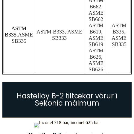
ASTM
B662,
ASME
SB662
ASTM
ASTM
ASTM
ASTM B333, ASME
B619,
B335,
B335,
ASME
SB333
ASME
ASME
SB335
SB619
SB335
ASTM
B626,
ASME
SB626
Hastelloy B-2 tiltækar vörur í
Sekonic málmum