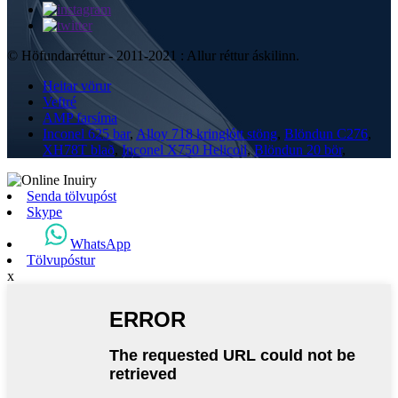
© Höfundarréttur - 2011-2021 : Allur réttur áskilinn.
Heitar vörur
Veftré
AMP farsíma
Inconel 625 bar
,
Alloy 718 kringlótt stöng
,
Blöndun C276
,
XH78T blað
,
Inconel X750 Helicoil
,
Blöndun 20 bör
,
Senda tölvupóst
Skype
WhatsApp
Tölvupóstur
x