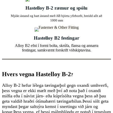
Hastelloy B-2 ræmur og spólu
Mjúkt ástand og hart ástand með AB björtu yfirborði, breidd allt að
1000 mm
Hastelloy B2 festingar
Alloy B2 efni í formi bolta, skrúfa, flansa og annarra
festingar, samkvæmt forskrift viðskiptavina.
Hvers vegna Hastelloy B-2
?
Alloy B-2 hefur lélega tæringarþol gegn oxandi umhverfi,
þess vegna er ekki mælt með því að nota það í oxandi
miðla eða í návist járn- eða kúprísölta vegna þess að þau
geta valdið hraðri ótímabærri tæringarbilun.Þessi sölt geta
myndast þegar saltsýra kemst í snertingu við járn og
kopar.Þess vegna, ef þessi málmblöndu er notuð í tengslum