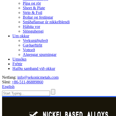
Pípa og rör
Sheet & Plate
Strip & Foil
Boltar og festingar
Smíðaflansar úr nikkelblendi
Háhita vor
Slönguhengi
Um okkur
Verksmiðjuferð
Gæðaeftirlit
Vottorð
Algengar spurningar
Umsókn
Fréttir
Hafðu samband við okkur
Netfang:
info@sekonicmetals.com
Sími:
+86-511-86889860
English