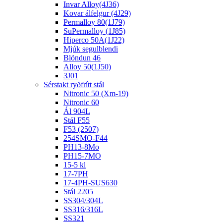
Invar Alloy(4J36)
Kovar álfelgur (4J29)
Permalloy 80(1J79)
SuPermalloy (1J85)
Hiperco 50A(1J22)
Mjúk segulblendi
Blöndun 46
Alloy 50(1J50)
3J01
Sérstakt ryðfrítt stál
Nitronic 50 (Xm-19)
Nitronic 60
Ál 904L
Stál F55
F53 (2507)
254SMO-F44
PH13-8Mo
PH15-7MO
15-5 kl
17-7PH
17-4PH-SUS630
Stál 2205
SS304/304L
SS316/316L
SS321