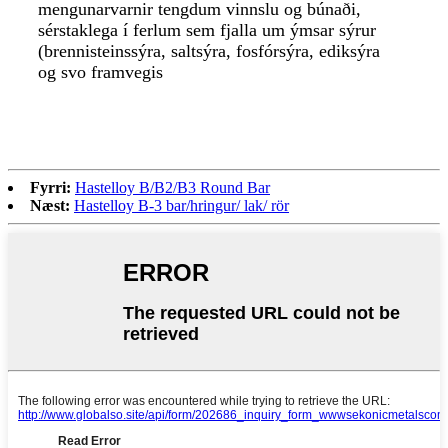
mengunarvarnir tengdum vinnslu og búnaði,
sérstaklega í ferlum sem fjalla um ýmsar sýrur
(brennisteinssýra, saltsýra, fosfórsýra, ediksýra
og svo framvegis
Fyrri:
Hastelloy B/B2/B3 Round Bar
Næst:
Hastelloy B-3 bar/hringur/ lak/ rör