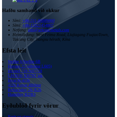
Hafðu samband við okkur
Sími:
+86-511-86889860
Sími:
+86-15921454807
Netfang:
info@sekonicmetals.com
Heimilisfang:
West Feima Road, Liujiagang FuqiaoTown,
Taicang City, Jiangsu héraði, Kína
Efsta leit
Stellite 6/Stellite 6B
Haynes 25 (álfelgur L605)
Inconel 718 N07718
GH3030 XH78T lak
Invar36-4J36
4J29-Kovar álfelgur
Refractaloy 26/ R26
Hastelloy B2/B3
Eyðublöð fyrir vörur
Barir og stangir