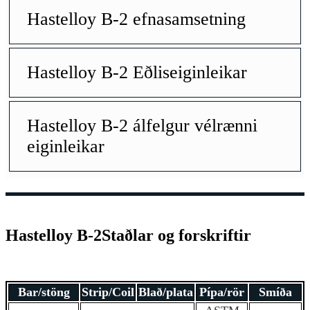
Hastelloy B-2 efnasamsetning
Hastelloy B-2 Eðliseiginleikar
Hastelloy B-2 álfelgur vélrænni
eiginleikar
Hastelloy B-2
Staðlar og forskriftir
Bar/stöng
Strip/Coil
Blað/plata
Pípa/rör
Smíða