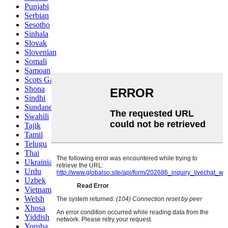
Punjabi
Serbian
Sesotho
Sinhala
Slovak
Slovenian
Somali
Samoan
Scots Gaelic
Shona
Sindhi
Sundanese
Swahili
Tajik
Tamil
Telugu
Thai
Ukrainian
Urdu
Uzbek
Vietnamese
Welsh
Xhosa
Yiddish
Yoruba