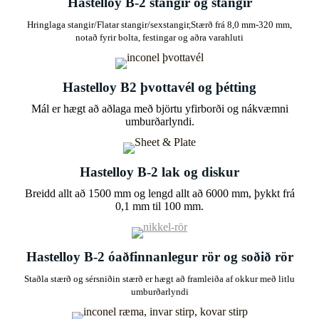
Hastelloy B-2 stangir og stangir
Hringlaga stangir/Flatar stangir/sexstangir,
Stærð frá 8,0 mm-320 mm,
notað fyrir bolta, festingar og aðra varahluti
Hastelloy B2 þvottavél og þétting
Mál er hægt að aðlaga með björtu yfirborði og nákvæmni
umburðarlyndi.
Hastelloy B-2 lak og diskur
Breidd allt að 1500 mm og lengd allt að 6000 mm, þykkt frá
0,1 mm til 100 mm.
Hastelloy B-2 óaðfinnanlegur rör og soðið rör
Staðla stærð og sérsniðin stærð er hægt að framleiða af okkur með litlu
umburðarlyndi