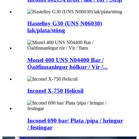
Hastelloy G30 (UNS N06030)
lak/plata/stöng
Monel 400 UNS N04400 Bar /
Óaðfinnanlegur hólkur / Vír /...
Inconel X-750 Helicoil
Inconel 690 bar/ Plata /pípa / hringur
/ festingar